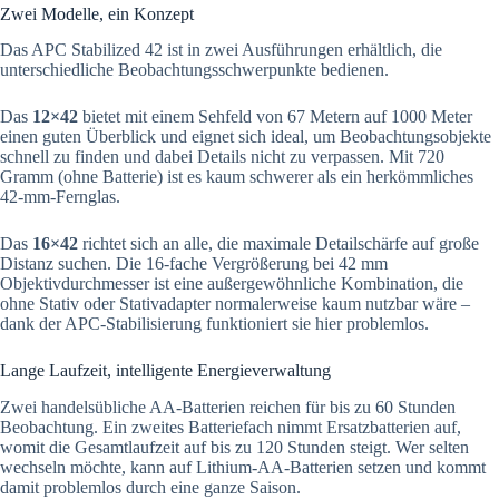
Zwei Modelle, ein Konzept
Das APC Stabilized 42 ist in zwei Ausführungen erhältlich, die
unterschiedliche Beobachtungsschwerpunkte bedienen.
Das
12×42
bietet mit einem Sehfeld von 67 Metern auf 1000 Meter
einen guten Überblick und eignet sich ideal, um Beobachtungsobjekte
schnell zu finden und dabei Details nicht zu verpassen. Mit 720
Gramm (ohne Batterie) ist es kaum schwerer als ein herkömmliches
42-mm-Fernglas.
Das
16×42
richtet sich an alle, die maximale Detailschärfe auf große
Distanz suchen. Die 16-fache Vergrößerung bei 42 mm
Objektivdurchmesser ist eine außergewöhnliche Kombination, die
ohne Stativ oder Stativadapter normalerweise kaum nutzbar wäre –
dank der APC-Stabilisierung funktioniert sie hier problemlos.
Lange Laufzeit, intelligente Energieverwaltung
Zwei handelsübliche AA-Batterien reichen für bis zu 60 Stunden
Beobachtung. Ein zweites Batteriefach nimmt Ersatzbatterien auf,
womit die Gesamtlaufzeit auf bis zu 120 Stunden steigt. Wer selten
wechseln möchte, kann auf Lithium-AA-Batterien setzen und kommt
damit problemlos durch eine ganze Saison.