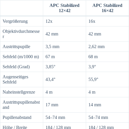
APC Stabilized
APC Stabilized
12×42
16×42
Vergrößerung
12x
16x
Objektivdurchmesse
42 mm
42 mm
r
Austrittspupille
3,5 mm
2,62 mm
Sehfeld (m/1000 m)
67 m
68 m
Sehfeld (Grad)
3,85°
3,9°
Augenseitiges
43,4°
55,9°
Sehfeld
Naheinstellgrenze
4 m
4 m
Austrittspupillenabst
17 mm
14 mm
and
Pupillenabstand
54–74 mm
54–74 mm
Höhe / Breite
184 / 128 mm
184 / 128 mm