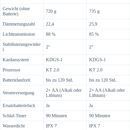
Gewicht (ohne
720 g
735 g
Batterie)
Dämmerungszahl
22,4
25,9
Lichttransmission
88 %
85 %
Stabilisierungswinke
2°
2°
l
Kardansystem
KDGS-1
KDGS-1
Prozessor
KT 2.0
KT 2.0
Batterielaufzeit
bis zu 120 Std.
bis zu 120 Std.
2× AA (Alkali oder
2× AA (Alkali oder
Stromversorgung
Lithium)
Lithium)
Ersatzbatteriefach
Ja
Ja
Schlaf-Timer
90 Minuten
90 Minuten
Wasserdicht
IPX 7
IPX 7