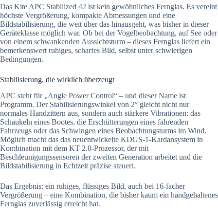
Das Kite APC Stabilized 42 ist kein gewöhnliches Fernglas. Es vereint
höchste Vergrößerung, kompakte Abmessungen und eine
Bildstabilisierung, die weit über das hinausgeht, was bisher in dieser
Geräteklasse möglich war. Ob bei der Vogelbeobachtung, auf See oder
von einem schwankenden Aussichtsturm – dieses Fernglas liefert ein
bemerkenswert ruhiges, scharfes Bild, selbst unter schwierigen
Bedingungen.
Stabilisierung, die wirklich überzeugt
APC steht für „Angle Power Control“ – und dieser Name ist
Programm. Der Stabilisierungswinkel von 2° gleicht nicht nur
normales Handzittern aus, sondern auch stärkere Vibrationen: das
Schaukeln eines Bootes, die Erschütterungen eines fahrenden
Fahrzeugs oder das Schwingen eines Beobachtungsturms im Wind.
Möglich macht das das neuentwickelte KDGS-1-Kardansystem in
Kombination mit dem KT 2.0-Prozessor, der mit
Beschleunigungssensoren der zweiten Generation arbeitet und die
Bildstabilisierung in Echtzeit präzise steuert.
Das Ergebnis: ein ruhiges, flüssiges Bild, auch bei 16-facher
Vergrößerung – eine Kombination, die bisher kaum ein handgehaltenes
Fernglas zuverlässig erreicht hat.