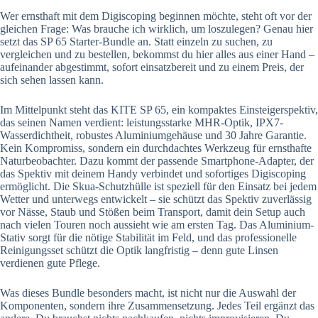
Wer ernsthaft mit dem Digiscoping beginnen möchte, steht oft vor der
gleichen Frage: Was brauche ich wirklich, um loszulegen? Genau hier
setzt das SP 65 Starter-Bundle an. Statt einzeln zu suchen, zu
vergleichen und zu bestellen, bekommst du hier alles aus einer Hand –
aufeinander abgestimmt, sofort einsatzbereit und zu einem Preis, der
sich sehen lassen kann.
Im Mittelpunkt steht das KITE SP 65, ein kompaktes Einsteigerspektiv,
das seinen Namen verdient: leistungsstarke MHR-Optik, IPX7-
Wasserdichtheit, robustes Aluminiumgehäuse und 30 Jahre Garantie.
Kein Kompromiss, sondern ein durchdachtes Werkzeug für ernsthafte
Naturbeobachter. Dazu kommt der passende Smartphone-Adapter, der
das Spektiv mit deinem Handy verbindet und sofortiges Digiscoping
ermöglicht. Die Skua-Schutzhülle ist speziell für den Einsatz bei jedem
Wetter und unterwegs entwickelt – sie schützt das Spektiv zuverlässig
vor Nässe, Staub und Stößen beim Transport, damit dein Setup auch
nach vielen Touren noch aussieht wie am ersten Tag. Das Aluminium-
Stativ sorgt für die nötige Stabilität im Feld, und das professionelle
Reinigungsset schützt die Optik langfristig – denn gute Linsen
verdienen gute Pflege.
Was dieses Bundle besonders macht, ist nicht nur die Auswahl der
Komponenten, sondern ihre Zusammensetzung. Jedes Teil ergänzt das