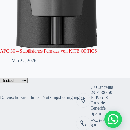
APC 30 – Stabilisiertes Fernglas von KITE OPTICS
Mai 22, 2026
Sprache
auswählen
C/ Cancelita
29 E-38750
Datenschutzrichtlinie
Nutzungsbedingungen
El Paso St.
Cruz de
Tenerife,
Spain
+34 609 308
629