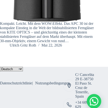
Kompakt. Leicht. Mit dem WOW-Effekt. Das APC 30 ist der
kompakte Einstieg in die Welt der bildstabilisierten Ferngläser
von KITE OPTICS – und gleichzeitig eines der kleinsten
stabilisierten Ferngläser auf dem Markt überhaupt. Mit einem
30-mm-Objektiv, einem Gewicht von rund…
Ulrich Götz Roth
Mai 22, 2026
Sprache
auswählen
C/ Cancelita
29 E-38750
Datenschutzrichtlinie
Nutzungsbedingungen
El Paso St.
Cruz de
Tenerife,
Spain
+34 609 308
629