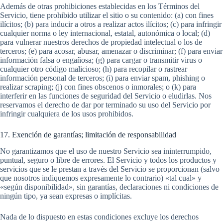
Además de otras prohibiciones establecidas en los Términos del
Servicio, tiene prohibido utilizar el sitio o su contenido: (a) con fines
ilícitos; (b) para inducir a otros a realizar actos ilícitos; (c) para infringir
cualquier norma o ley internacional, estatal, autonómica o local; (d)
para vulnerar nuestros derechos de propiedad intelectual o los de
terceros; (e) para acosar, abusar, amenazar o discriminar; (f) para enviar
información falsa o engañosa; (g) para cargar o transmitir virus o
cualquier otro código malicioso; (h) para recopilar o rastrear
información personal de terceros; (i) para enviar spam, phishing o
realizar scraping; (j) con fines obscenos o inmorales; o (k) para
interferir en las funciones de seguridad del Servicio o eludirlas. Nos
reservamos el derecho de dar por terminado su uso del Servicio por
infringir cualquiera de los usos prohibidos.
17. Exención de garantías; limitación de responsabilidad
No garantizamos que el uso de nuestro Servicio sea ininterrumpido,
puntual, seguro o libre de errores. El Servicio y todos los productos y
servicios que se le prestan a través del Servicio se proporcionan (salvo
que nosotros indiquemos expresamente lo contrario) «tal cual» y
«según disponibilidad», sin garantías, declaraciones ni condiciones de
ningún tipo, ya sean expresas o implícitas.
Nada de lo dispuesto en estas condiciones excluye los derechos